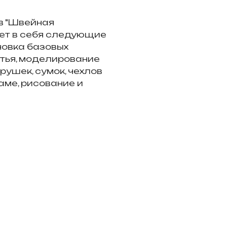
в "Швейная
ет в себя следующие
новка базовых
итья, моделирование
рушек, сумок, чехлов
раме, рисование и