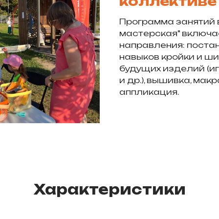
коллективе
Программа занятий 
мастерская" включа
направления: поста
навыков кройки и ш
будущих изделий (иг
и др.), вышивка, мак
аппликация.
Характеристики