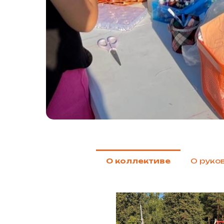
О коллективе
О руко