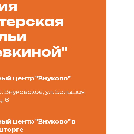
ия
терская
льи
вкиной"
ный центр "Внуково"
с. Внуковское, ул. Большая
. 6
ый центр "Внуково" в
шторге