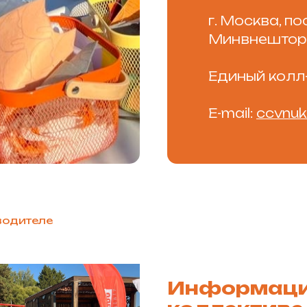
г. Москва, по
Минвнешторга
Единый колл-
E-mail:
ccvnuk
водителе
Информаци