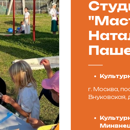
Студ
"Мас
Ната
Паше
Культур
г. Москва, по
Внуковская, д
Культурн
Минвне