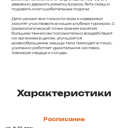
уверенно держать ракетку в руках, бить смэш и
подавать сногсшибательные подачи.
Дети узнают все тонкости игры и наверняка
захотят участвовать в наших клубных турнирах. С
физиологической точки зрения занятия
большим теннисом положительно воздействуют
на организм в целом: улучшается
кровообращение, мышцы тела приходят в тонус,
усиленно работает дыхательная система,
тренируя сердце и сосуды.
Характеристики
Расписание
гр. 6-10 лет: