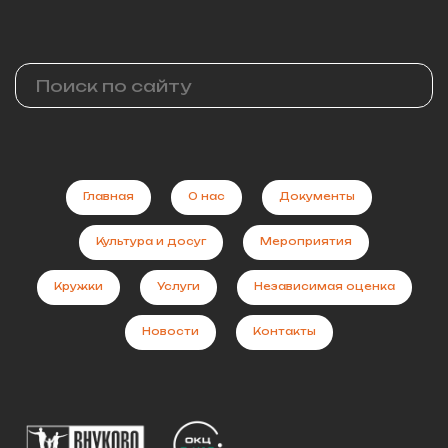
8 (495) 161-00-08
ccvnukovo@pzao.mos.ru
© 2026 Культурный центр "Внуково"
Главная
О нас
Документы
Культура и досуг
Мероприятия
Кружки
Услуги
Независимая оценка
Новости
Контакты