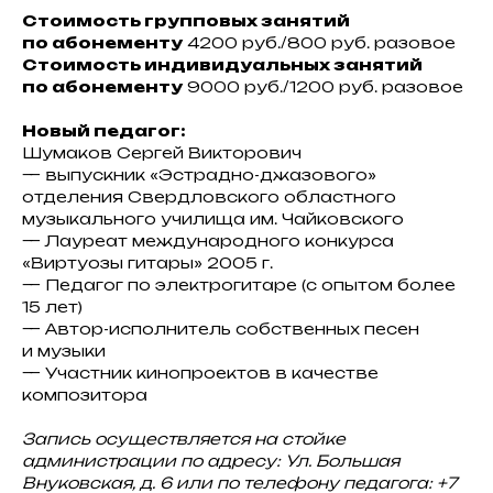
Стоимость групповых занятий
по абонементу
4200 руб./800 руб. разовое
Стоимость индивидуальных занятий
по абонементу
9000 руб./1200 руб. разовое
Новый педагог:
️Шумаков Сергей Викторович
— выпускник «Эстрадно-джазового»
отделения Свердловского областного
музыкального училища им. Чайковского
— Лауреат международного конкурса
«Виртуозы гитары» 2005 г.
— Педагог по электрогитаре (с опытом более
15 лет)
— Автор-исполнитель собственных песен
и музыки
— Участник кинопроектов в качестве
композитора
8 (495) 161-00-08
Запись осуществляется на стойке
ccvnukovo@pzao.mos.ru
администрации по адресу: Ул. Большая
Внуковская, д. 6 или по телефону педагога: +7
© 2026 Культурный центр "Внуково"