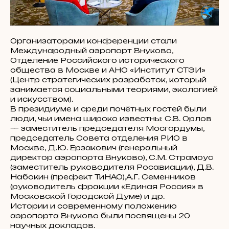
Организаторами конференции стали
Международный аэропорт Внуково,
Отделение Российского исторического
общества в Москве и АНО «Институт СТЭИ»
(Центр стратегических разработок, который
занимается социальными теориями, экологией
и искусством).
В президиуме и среди почётных гостей были
люди, чьи имена широко известны: С.В. Орлов
— заместитель председателя Мосгордумы,
председатель Совета отделения РИО в
Москве, Д.Ю. Ерзакович (генеральный
директор аэропорта Внуково), С.М. Страмоус
(заместитель руководителя Росавиации), Д.В.
Набокин (префект ТиНАО),А.Г. Семенников
(руководитель фракции «Единая Россия» в
Московской Городской Думе) и др.
Истории и современному положению
аэропорта Внуково были посвящены 20
научных докладов.