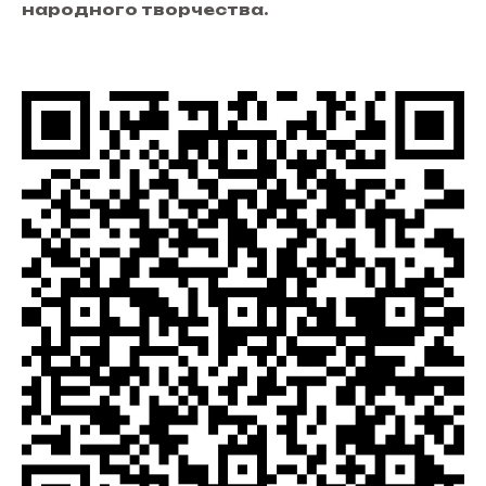
народного творчества.
8 (495) 161-00-08
ccvnukovo@pzao.mos.ru